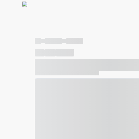
----
----- -----
----- -----
----
-----
---- ------
----- ----- -- ------ ---- ---- -- ---
----- ----- -- ------ ----- ----- -- ------