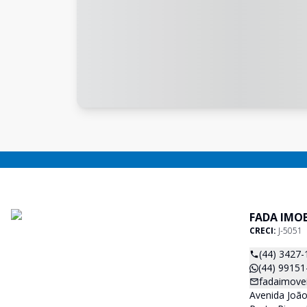
FADA IMOB
CRECI:
J-5051
(44) 3427-
(44) 99151
fadaimove
Avenida João