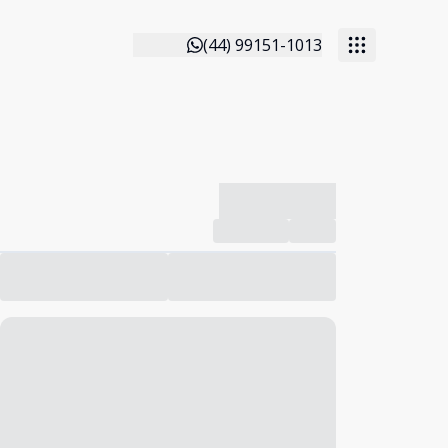
(44) 99151-1013
-------------
Compartilhar
Favorito