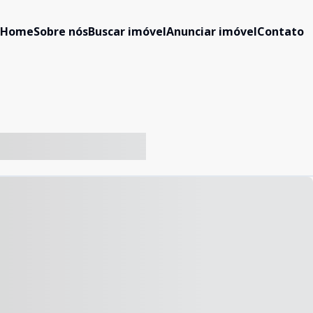
Home
Sobre nós
Buscar imóvel
Anunciar imóvel
Contato
-- ----- ----- --- ------