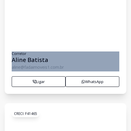
Corretor
Aline Batista
aline@fadaimoveis1.com.br
Ligar
WhatsApp
CRECI:
F41465