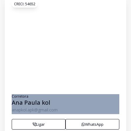
CRECI:
54652
Corretora
Ana Paula kol
anapkol.apk@gmail.com
Ligar
WhatsApp