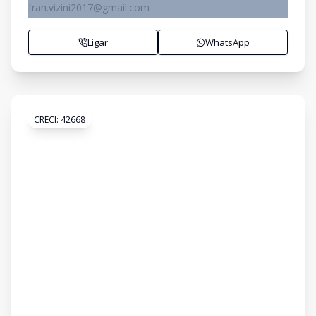
fran.vizini2017@gmail.com
Ligar
WhatsApp
CRECI:
42668