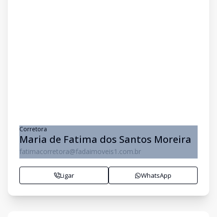
Corretora
Maria de Fatima dos Santos Moreira
fatimacorretora@fadaimoveis1.com.br
Ligar
WhatsApp