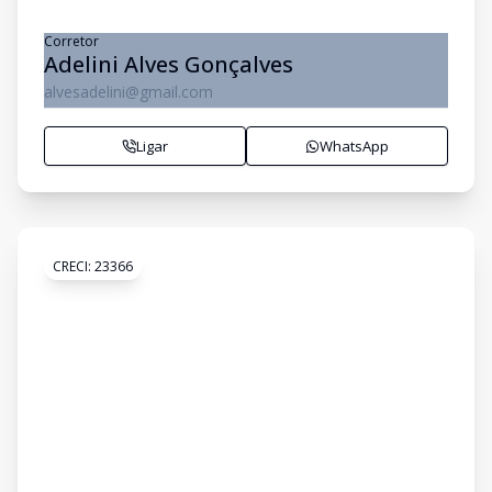
Corretor
Adelini Alves Gonçalves
alvesadelini@gmail.com
Ligar
WhatsApp
CRECI:
23366