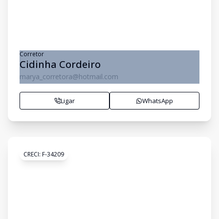
Corretor
Cidinha Cordeiro
marya_corretora@hotmail.com
Ligar
WhatsApp
CRECI:
F-34209