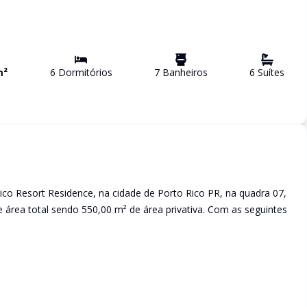
m²
6
Dormitório
s
7
Banheiro
s
6
Suíte
s
co Resort Residence, na cidade de Porto Rico PR, na quadra 07,
e área total sendo 550,00 m² de área privativa. Com as seguintes