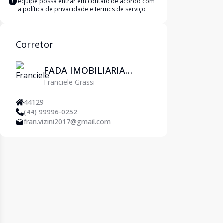
equipe possa entrar em contato de acordo com
a
política de privacidade e termos de serviço
Corretor
FADA IMOBILIARIA
Franciele Grassi
EIRELI ME
44129
(44) 99996-0252
fran.vizini2017@gmail.com