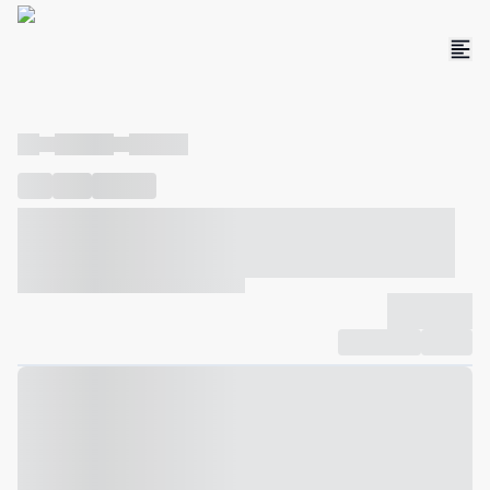
----
----- -----
----- -----
----
-----
---- ------
----- ----- -- ------ ---- ---- -- ----- ----- -----
--- ------
----- ----- -- ------ ----- ----- -- ------
-------------
Compartilhar
Favorito