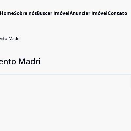
Home
Sobre nós
Buscar imóvel
Anunciar imóvel
Contato
ento Madri
ento Madri