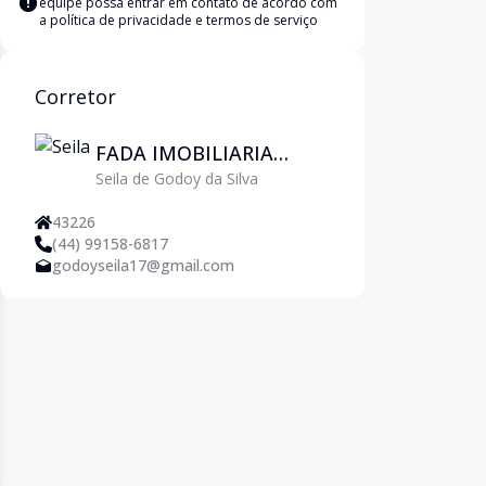
equipe possa entrar em contato de acordo com
a
política de privacidade e termos de serviço
Corretor
FADA IMOBILIARIA
Seila de Godoy da Silva
EIRELI ME
43226
(44) 99158-6817
godoyseila17@gmail.com