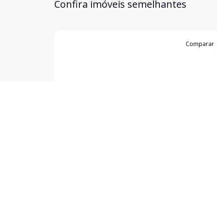
Confira imóveis semelhantes
Cód:
2461
Comparar
Terreno
Terreno à venda - Loteamento Madri
Loteamento Madri, Porto Rico - PR
R$ 250.000,00
Terreno à venda com ótima localização no
Loteamento Madri, na quadra 01, lote 13, na cid
Porto Rico, estado do Paraná. Com uma área tota