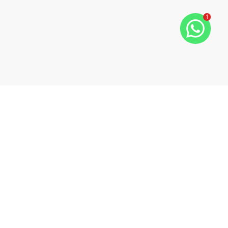
ide
t slide
1
Cód:
2195
Comparar
Terreno
Terreno à venda - Loteamento Madri
Loteamento Madri, Porto Rico - PR
R$ 250.000,00
Terreno à venda com ótima localização no
Loteamento Madri, na quadra 04, lote 04, na cidade de
Porto Rico, estado do Paraná. Com uma área total de