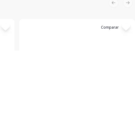
Previous sl
Nex
Cód:
2317
Comparar
Terreno
Terreno à venda - Loteamento Madri
Loteamento Madri, Porto Rico - PR
R$ 200.000,00
Terreno à venda com ótima localização no
ade de
Loteamento Madri, na quadra 01, lote 12 B, na cidade
l de
de Porto Rico, estado do Paraná. Com uma área total