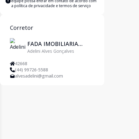
equipe possa entrar em contato de acordo com
a
política de privacidade e termos de serviço
Corretor
FADA IMOBILIARIA
Adelini Alves Gonçalves
EIRELI ME
42668
(44) 99726-5588
alvesadelini@gmail.com