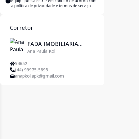
equipe possa entrar em contato de acordo com
a
política de privacidade e termos de serviço
Corretor
FADA IMOBILIARIA
Ana Paula Kol
EIRELI ME
54652
(44) 99975-5895
anapkol.apk@gmail.com