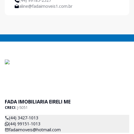
(44) 99185-2527
aline@fadaimoveis1.com.br
FADA IMOBILIARIA EIRELI ME
CRECI:
J-5051
(44) 3427-1013
(44) 99151-1013
fadaimoveis@hotmail.com