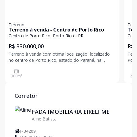
Terreno
Terr
Terreno à venda - Centro de Porto Rico
Ter
Centro de Porto Rico, Porto Rico - PR
Cent
R$ 330.000,00
R$ 
Terreno à venda com otima localização, localizado
Terr
no centro de Porto Rico, estado do Paraná, na
Port
Avenida Celso Romão de Oliveira, na quadra 97 B,
Carr
lote 17 A, com uma área total de 300,00 m². Para
á
300
m²
240
maiores informações nossa equipe e corretores se
encontra
Corretor
FADA IMOBILIARIA EIRELI ME
Aline Batista
F-34209