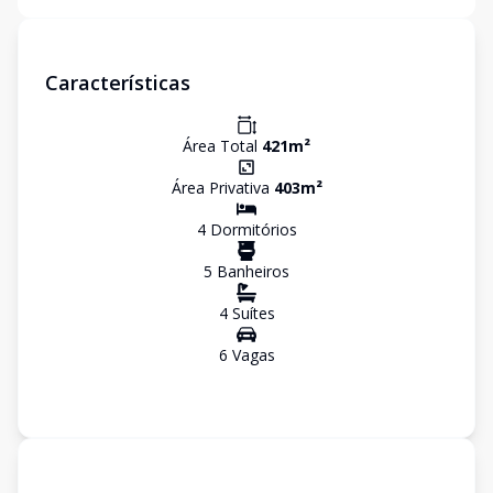
Características
Área Total
421
m²
Área Privativa
403
m²
4
Dormitório
s
5
Banheiro
s
4
Suíte
s
6
Vaga
s