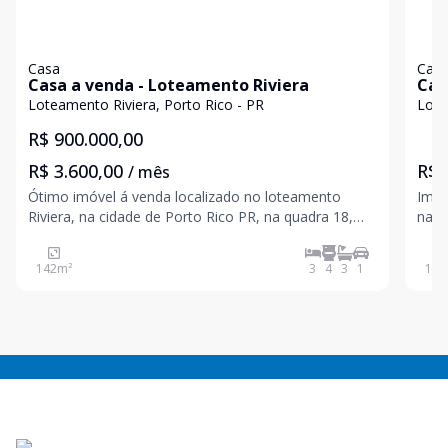
Casa
Cas
Casa a venda - Loteamento Riviera
Cas
Loteamento Riviera, Porto Rico - PR
Lote
R$ 900.000,00
R$ 3.600,00
R$ 
/ mês
Ótimo imóvel á venda localizado no loteamento
Imóv
Riviera, na cidade de Porto Rico PR, na quadra 18,
na c
lote 10 C. Edificado sobre um lote com área total de
Edif
200m² sendo 142,40 m² de área privativa. Com as
200,
142
m²
3
4
3
1
136
seguintes características: - 3 suítes - Área gourmet
incl
segu