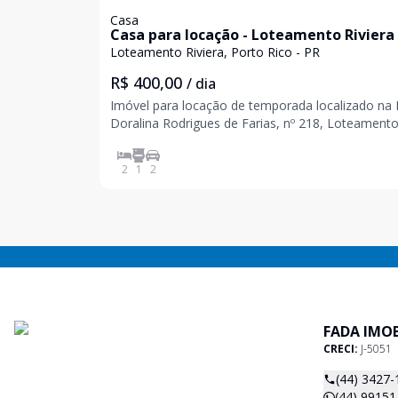
Casa
Casa para locação - Loteamento Riviera
Loteamento Riviera, Porto Rico - PR
R$ 400,00
/ dia
Imóvel para locação de temporada localizado na Rua
Doralina Rodrigues de Farias, nº 218, Loteament
Riviera, na cidade de Porto Rico PR. Com as segui
2
1
2
FADA IMOB
CRECI:
J-5051
(44) 3427-
(44) 99151