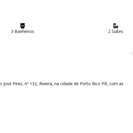
3
Banheiro
s
2
Suíte
s
 José Pires, nº 132, Riviera, na cidade de Porto Rico PR, com as