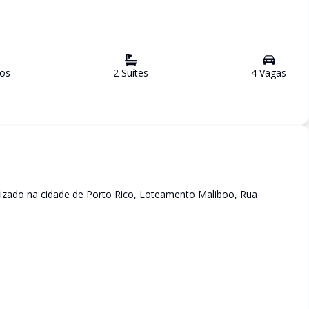
ro
s
2
Suíte
s
4
Vaga
s
izado na cidade de Porto Rico, Loteamento Maliboo, Rua