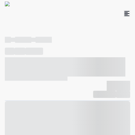
----
----- -----
----- -----
----
-----
---- ------
----- ----- -- ------ ---- ---- -- ----- ----- -----
--- ------
----- ----- -- ------ ----- ----- -- ------
-------------
Compartilhar
Favorito