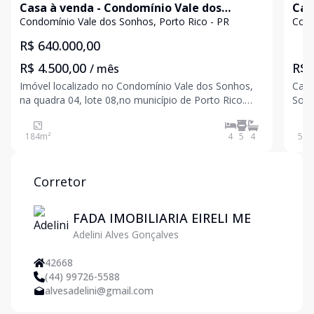
Casa à venda - Condomínio Vale dos
Cas
Sonhos
Condomínio Vale dos Sonhos, Porto Rico - PR
Cond
R$ 640.000,00
R$ 4.500,00
R$ 
/ mês
Imóvel localizado no Condomínio Vale dos Sonhos,
Casa
na quadra 04, lote 08,no município de Porto Rico.
Sonhos, na quadra 11, lote
Edificado sobre um lote de 360 m², com área
Rico
construída de 184,58 m². Imóvel apresenta 04 suítes
184
m²
4
5
4
506
climatizadas, sala e cozinha conjugada,
churrasqueira, lavab
Corretor
FADA IMOBILIARIA EIRELI ME
Adelini Alves Gonçalves
42668
(44) 99726-5588
alvesadelini@gmail.com