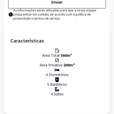
Enviar
As informações serão utilizadas para que a nossa equipe
possa entrar em contato de acordo com a
política de
privacidade e termos de serviço
Características
Área Total
360
m²
Área Privativa
200
m²
4
Dormitório
s
5
Banheiro
s
4
Suíte
s