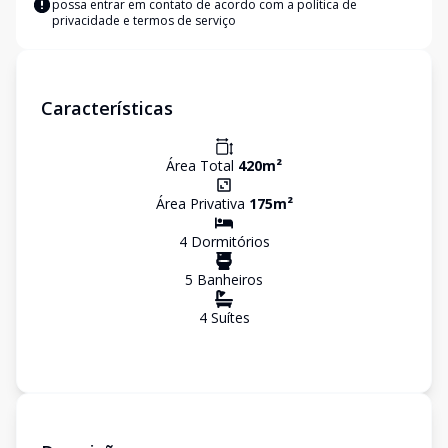
possa entrar em contato de acordo com a
política de
privacidade e termos de serviço
Características
Área Total
420
m²
Área Privativa
175
m²
4
Dormitório
s
5
Banheiro
s
4
Suíte
s