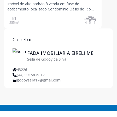
Imóvel de alto padrão à venda em fase de
acabamento localizado Condomínio Oásis do Rio
Paraná, na quadra 09, lote 20 na cidade de Porto
Rico PR. Edificado sobre um lote com uma área total
255
m²
4
5
4
de 392,00 m² sendo 255.54 m² de área privativa. Com
as seguintes ca
Corretor
FADA IMOBILIARIA EIRELI ME
Seila de Godoy da Silva
43226
(44) 99158-6817
godoyseila17@gmail.com