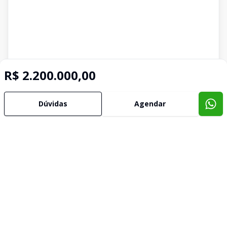
R$ 2.200.000,00
Imóveis semelhantes
Dúvidas
Agendar
Confira imóveis semelhantes
Cód:
3411
Comparar