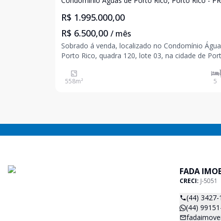
Condomínio Águas de Porto Rico, Porto Rico - PR
R$ 1.995.000,00
R$ 6.500,00
/ mês
Sobrado á venda, localizado no Condomínio Água
Porto Rico, quadra 120, lote 03, na cidade de Por
Rico, estado do Paraná. Edificado sobre um lote
uma área total de 810,72 m² sendo 558,31 m² de
558
m²
5
privativa. Com as seguintes características:
FADA IMOB
CRECI:
J-5051
(44) 3427-
(44) 99151
fadaimove