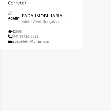
Corretor
FADA IMOBILIARIA
Adelini Alves Gonçalves
EIRELI ME
42668
(44) 99726-5588
alvesadelini@gmail.com