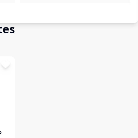
tes
o