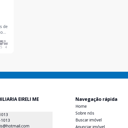
s de
to
 com
 área
5
4
ILIARIA EIRELI ME
Navegação rápida
Home
Sobre nós
1013
Buscar imóvel
-1013
is@hotmail.com
Anunciar imóvel