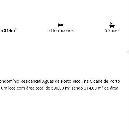
iva
314
m²
5
Dormitório
s
5
Suíte
s
ondomínio Residencial Aguas de Porto Rico , na Cidade de Porto
re um lote com área total de 596,00 m² sendo 314,00 m² de área