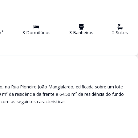
m²
3
Dormitório
s
3
Banheiro
s
2
Suíte
s
co, na Rua Pioneiro João Mangialardo, edificada sobre um lote
m² da residência da frente e 64.50 m² da residência do fundo
 com as seguintes características: