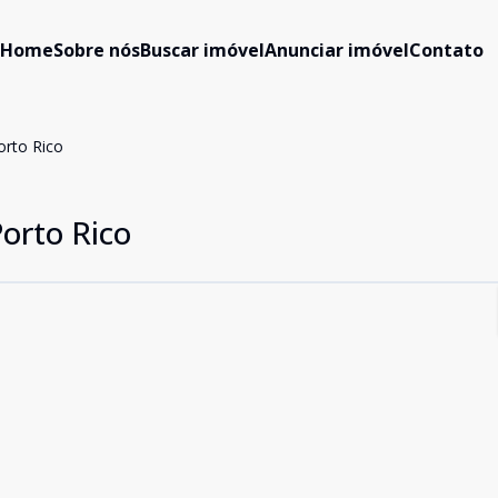
Home
Sobre nós
Buscar imóvel
Anunciar imóvel
Contato
orto Rico
orto Rico