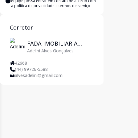
equipe possa entrar em contato de acordo com
a
política de privacidade e termos de serviço
Corretor
FADA IMOBILIARIA
Adelini Alves Gonçalves
EIRELI ME
42668
(44) 99726-5588
alvesadelini@gmail.com