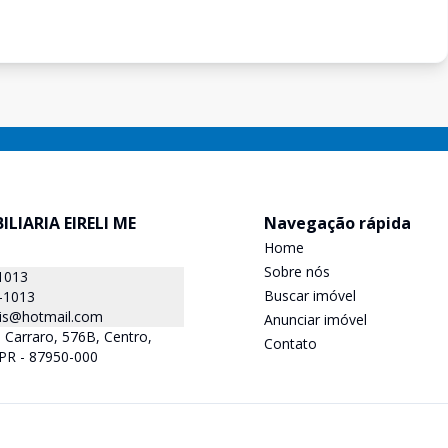
ILIARIA EIRELI ME
Navegação rápida
Home
Sobre nós
1013
Buscar imóvel
-1013
is@hotmail.com
Anunciar imóvel
 Carraro, 576B, Centro,
Contato
 PR - 87950-000