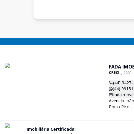
FADA IMOB
CRECI:
J-5051
(44) 3427-
(44) 99151
fadaimove
Avenida João
Porto Rico -
Imobiliária Certificada: