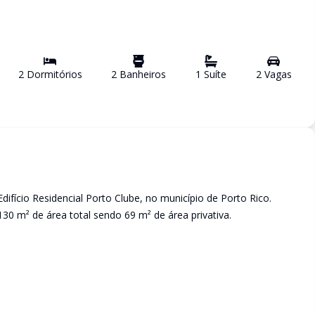
2
Dormitório
s
2
Banheiro
s
1
Suíte
2
Vaga
s
ifício Residencial Porto Clube, no município de Porto Rico.
0 m² de área total sendo 69 m² de área privativa.