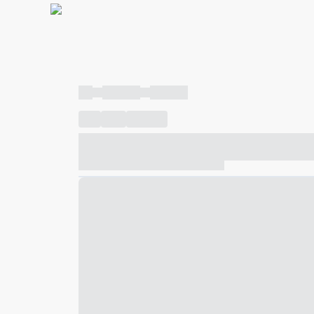
----
----- -----
----- -----
----
-----
---- ------
----- ----- -- ------ ---- ---- -- ---
----- ----- -- ------ ----- ----- -- ------