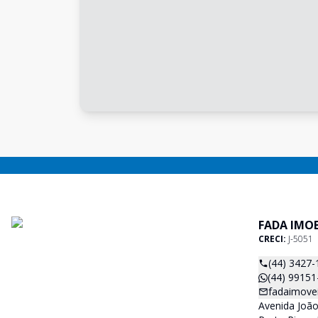
FADA IMOB
CRECI:
J-5051
(44) 3427-
(44) 99151
fadaimove
Avenida João