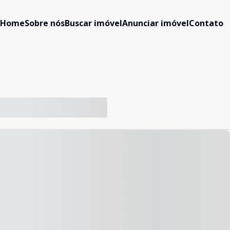
Home
Sobre nós
Buscar imóvel
Anunciar imóvel
Contato
-- ----- ----- --- ------