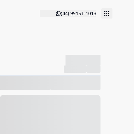
(44) 99151-1013
-------------
Compartilhar
Favorito