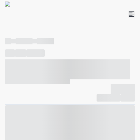
----
----- -----
----- -----
----
-----
---- ------
----- ----- -- ------ ---- ---- -- ----- ----- -----
--- ------
----- ----- -- ------ ----- ----- -- ------
-------------
Compartilhar
Favorito