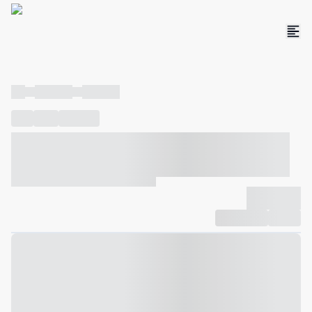
----
----- -----
----- -----
----
-----
---- ------
----- ----- -- ------ ---- ---- -- ----- ----- -----
--- ------
----- ----- -- ------ ----- ----- -- ------
-------------
Compartilhar
Favorito