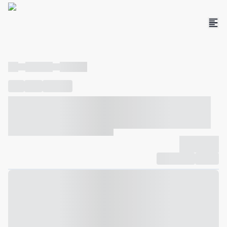
----
----- -----
----- -----
----
-----
---- ------
----- ----- -- ------ ---- ---- -- ----- ----- -----
--- ------
----- ----- -- ------ ----- ----- -- ------
-------------
Compartilhar
Favorito