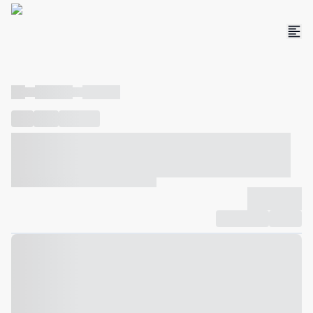
----
----- -----
----- -----
----
-----
---- ------
----- ----- -- ------ ---- ---- -- ----- ----- -----
--- ------
----- ----- -- ------ ----- ----- -- ------
-------------
Compartilhar
Favorito