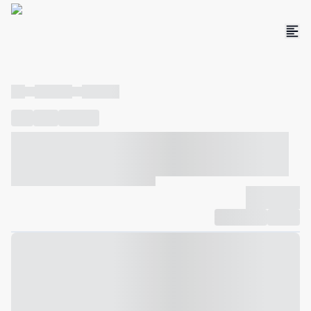
----
----- -----
----- -----
----
-----
---- ------
----- ----- -- ------ ---- ---- -- ----- ----- -----
--- ------
----- ----- -- ------ ----- ----- -- ------
-------------
Compartilhar
Favorito