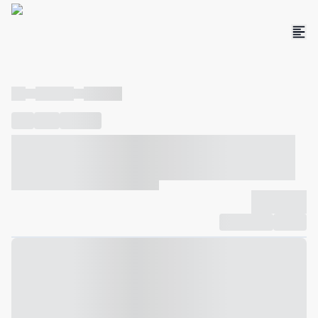
----
----- -----
----- -----
----
-----
---- ------
----- ----- -- ------ ---- ---- -- ----- ----- -----
--- ------
----- ----- -- ------ ----- ----- -- ------
-------------
Compartilhar
Favorito